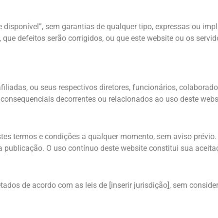
 disponível”, sem garantias de qualquer tipo, expressas ou imp
s, que defeitos serão corrigidos, ou que este website ou os serv
liadas, ou seus respectivos diretores, funcionários, colaborad
 ou consequenciais decorrentes ou relacionados ao uso deste web
 estes termos e condições a qualquer momento, sem aviso prévio
 publicação. O uso contínuo deste website constitui sua aceita
ados de acordo com as leis de [inserir jurisdição], sem consider