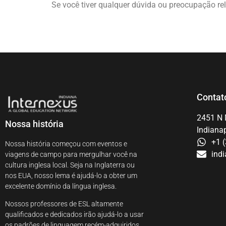
Se você tiver qualquer dúvida ou preocupação re
Contat
2451 N 
Nossa história
Indianap
+1 
Nossa história começou com eventos e
ind
viagens de campo para mergulhar você na
cultura inglesa local. Seja na Inglaterra ou
nos EUA, nosso lema é ajudá-lo a obter um
excelente domínio da língua inglesa.
Nossos professores de ESL altamente
qualificados e dedicados irão ajudá-lo a usar
os padrões de linguagem recém-adquiridos