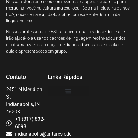
Nossa história começou com eventos e viagens de campo para
mergulhar você na cultura inglesa local. Seja na Inglaterra ou nos
EUA, nosso lema é ajudá-lo a obter um excelente domínio da
língua inglesa.
Nossos professores de ESL altamente qualificados e dedicados
irão ajudá-lo a usar os padrões de linguagem recém-adquiridos
em dramatizações, redação de diários, discussões em sala de
aula e apresentações em grupo.
Contato
Links Rápidos
2451 N Meridian
St
Programas e Preços
Indianapolis, IN
46208
+1 (317) 832-
6098
indianapolis@antares.edu