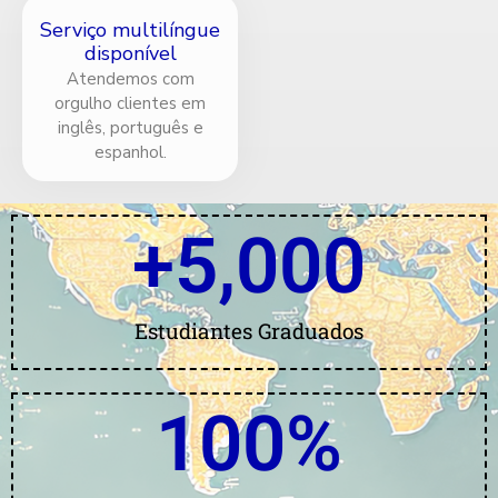
Serviço multilíngue
disponível
Atendemos com
orgulho clientes em
inglês, português e
espanhol.
+
5,000
Estudiantes Graduados
100
%